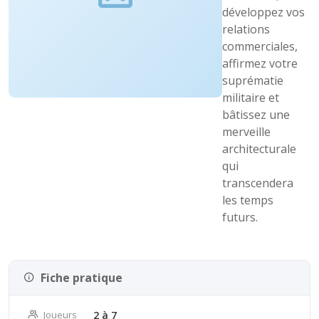
développez vos
relations
commerciales,
affirmez votre
suprématie
militaire et
bâtissez une
merveille
architecturale
qui
transcendera
les temps
futurs.
Fiche pratique
Joueurs
2 à 7