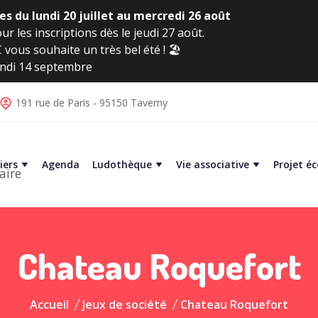
s du lundi 20 juillet au mercredi 26 août
ur les inscriptions dès le jeudi 27 août.
vous souhaite un très bel été ! 🏖️
lundi 14 septembre
191 rue de Paris - 95150 Taverny
iers
Agenda
Ludothèque
Vie associative
Projet é
aire
Chateau Roquefort
Accueil
Jeux de société
Chateau Roquefort