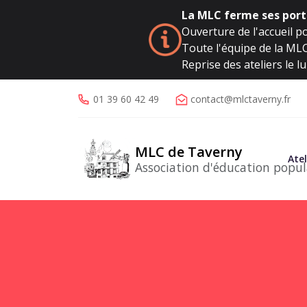
La MLC ferme ses porte
Ouverture de l'accueil po
Toute l'équipe de la MLC 
Reprise des ateliers le 
01 39 60 42 49
contact@mlctaverny.fr
MLC de Taverny
Atel
Association d'éducation popul