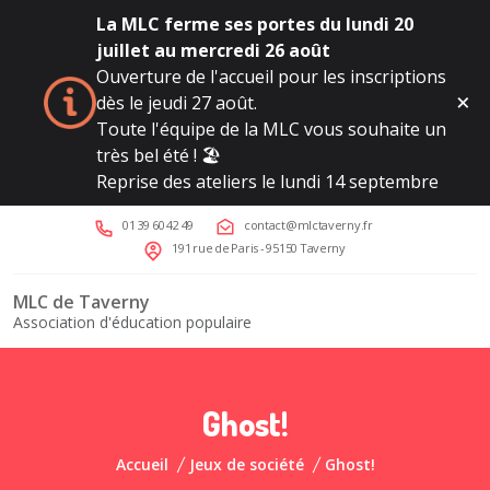
La MLC ferme ses portes du lundi 20
juillet au mercredi 26 août
Ouverture de l'accueil pour les inscriptions
dès le jeudi 27 août.
Toute l'équipe de la MLC vous souhaite un
très bel été ! 🏖️
Reprise des ateliers le lundi 14 septembre
01 39 60 42 49
contact@mlctaverny.fr
191 rue de Paris - 95150 Taverny
MLC de Taverny
Association d'éducation populaire
Ghost!
Accueil
Jeux de société
Ghost!