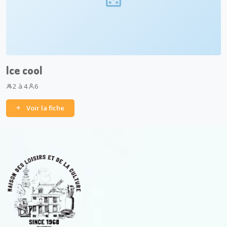
Ice cool
2 à 4
6
Voir la fiche