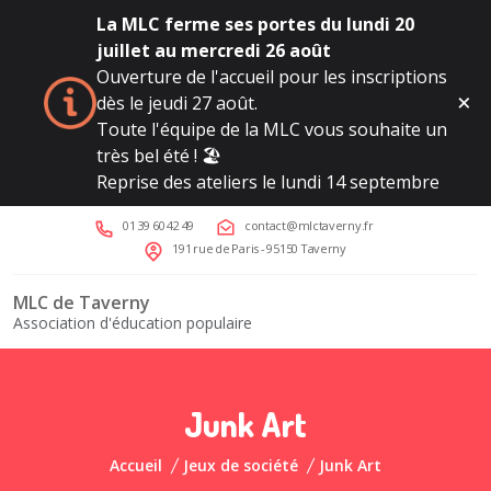
La MLC ferme ses portes du lundi 20
juillet au mercredi 26 août
Ouverture de l'accueil pour les inscriptions
dès le jeudi 27 août.
Toute l'équipe de la MLC vous souhaite un
très bel été ! 🏖️
Reprise des ateliers le lundi 14 septembre
01 39 60 42 49
contact@mlctaverny.fr
191 rue de Paris - 95150 Taverny
MLC de Taverny
Association d'éducation populaire
Junk Art
Accueil
Jeux de société
Junk Art