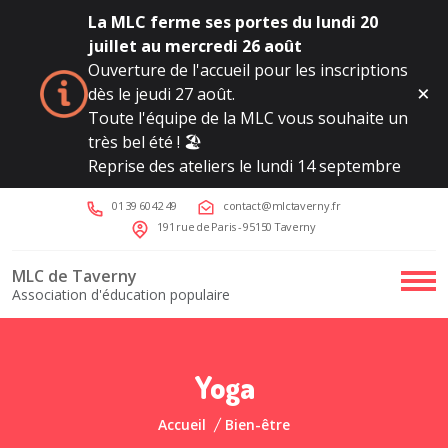
La MLC ferme ses portes du lundi 20
juillet au mercredi 26 août
Ouverture de l'accueil pour les inscriptions
dès le jeudi 27 août.
Toute l'équipe de la MLC vous souhaite un
très bel été ! 🏖️
Reprise des ateliers le lundi 14 septembre
01 39 60 42 49
contact@mlctaverny.fr
191 rue de Paris - 95150 Taverny
MLC de Taverny
Association d'éducation populaire
Yoga
Accueil
Bien-être