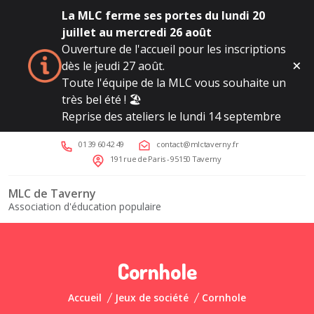
La MLC ferme ses portes du lundi 20
juillet au mercredi 26 août
Ouverture de l'accueil pour les inscriptions
dès le jeudi 27 août.
Toute l'équipe de la MLC vous souhaite un
très bel été ! 🏖️
Reprise des ateliers le lundi 14 septembre
01 39 60 42 49
contact@mlctaverny.fr
191 rue de Paris - 95150 Taverny
MLC de Taverny
Association d'éducation populaire
Cornhole
Accueil
Jeux de société
Cornhole