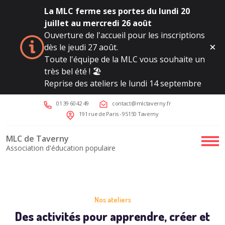
La MLC ferme ses portes du lundi 20
juillet au mercredi 26 août
Ouverture de l'accueil pour les inscriptions
dès le jeudi 27 août.
Toute l'équipe de la MLC vous souhaite un
très bel été ! 🏖️
Reprise des ateliers le lundi 14 septembre
01 39 60 42 49
contact@mlctaverny.fr
191 rue de Paris - 95150 Taverny
MLC de Taverny
Association d'éducation populaire
Nos ateliers
Des activités pour apprendre, créer et