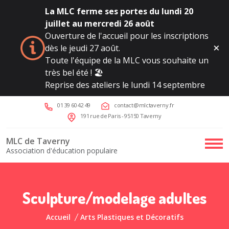
La MLC ferme ses portes du lundi 20
juillet au mercredi 26 août
Ouverture de l'accueil pour les inscriptions
dès le jeudi 27 août.
Toute l'équipe de la MLC vous souhaite un
très bel été ! 🏖️
Reprise des ateliers le lundi 14 septembre
01 39 60 42 49
contact@mlctaverny.fr
191 rue de Paris - 95150 Taverny
MLC de Taverny
Association d'éducation populaire
Sculpture/modelage adultes
Accueil
Arts Plastiques et Décoratifs