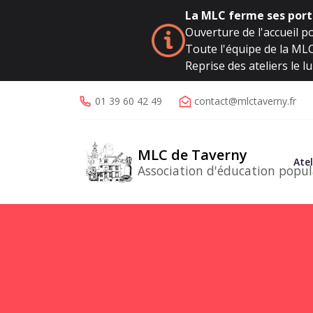
La MLC ferme ses porte
Ouverture de l'accueil po
Toute l'équipe de la MLC 
Reprise des ateliers le 
01 39 60 42 49
contact@mlctaverny.fr
MLC de Taverny
Atel
Association d'éducation popul