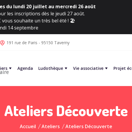
s du lundi 20 juillet au mercredi 26 août
ur les inscriptions dès le jeudi 27 août.
vous souhaite un très bel été ! 🏖️
lundi 14 septembre
191 rue de Paris - 95150 Taverny
iers
Agenda
Ludothèque
Vie associative
Projet é
aire
Ateliers Découverte
Accueil
Ateliers
Ateliers Découverte