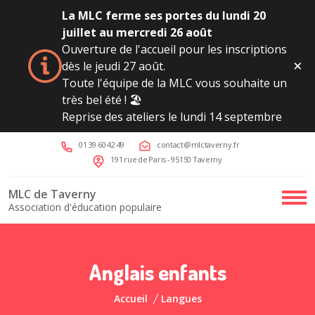
La MLC ferme ses portes du lundi 20
juillet au mercredi 26 août
Ouverture de l'accueil pour les inscriptions
dès le jeudi 27 août.
Toute l'équipe de la MLC vous souhaite un
très bel été ! 🏖️
Reprise des ateliers le lundi 14 septembre
01 39 60 42 49
contact@mlctaverny.fr
191 rue de Paris - 95150 Taverny
MLC de Taverny
Association d'éducation populaire
Anglais enfants
Accueil
Langues