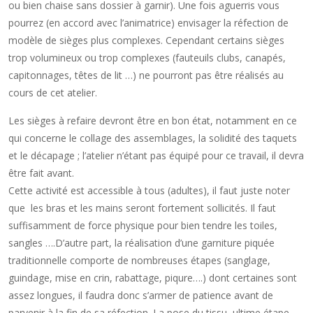
ou bien chaise sans dossier à garnir). Une fois aguerris vous
pourrez (en accord avec l’animatrice) envisager la réfection de
modèle de sièges plus complexes. Cependant certains sièges
trop volumineux ou trop complexes (fauteuils clubs, canapés,
capitonnages, têtes de lit …) ne pourront pas être réalisés au
cours de cet atelier.
Les sièges à refaire devront être en bon état, notamment en ce
qui concerne le collage des assemblages, la solidité des taquets
et le décapage ; l’atelier n’étant pas équipé pour ce travail, il devra
être fait avant.
Cette activité est accessible à tous (adultes), il faut juste noter
que les bras et les mains seront fortement sollicités. Il faut
suffisamment de force physique pour bien tendre les toiles,
sangles ….D’autre part, la réalisation d’une garniture piquée
traditionnelle comporte de nombreuses étapes (sanglage,
guindage, mise en crin, rabattage, piqure….) dont certaines sont
assez longues, il faudra donc s’armer de patience avant de
parvenir à la fin de sa réfection. La pose du tissu, ultime étape