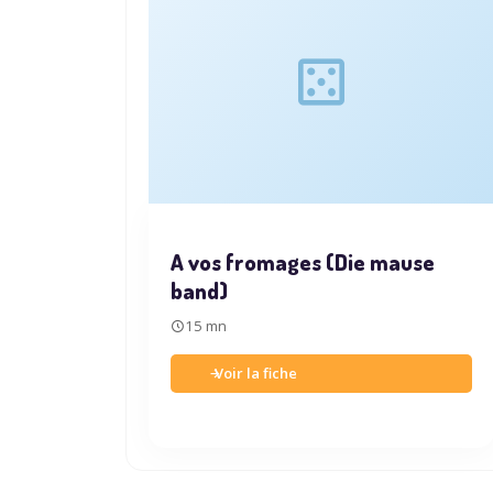
A vos fromages (Die mause
band)
15 mn
Voir la fiche