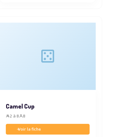
Camel Cup
2 à 8
8
Voir la fiche