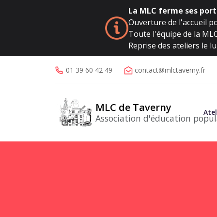
La MLC ferme ses porte
Ouverture de l'accueil po
Toute l'équipe de la MLC 
Reprise des ateliers le 
01 39 60 42 49
contact@mlctaverny.fr
MLC de Taverny
Atel
Association d'éducation popul