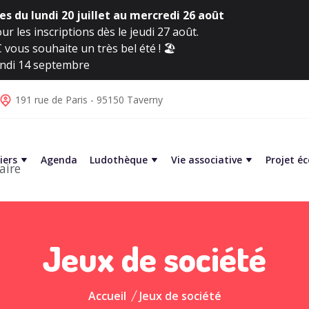
s du lundi 20 juillet au mercredi 26 août
ur les inscriptions dès le jeudi 27 août.
vous souhaite un très bel été ! 🏖️
lundi 14 septembre
191 rue de Paris - 95150 Taverny
iers
Agenda
Ludothèque
Vie associative
Projet é
aire
Jeux de société
Accueil
Jeux de société