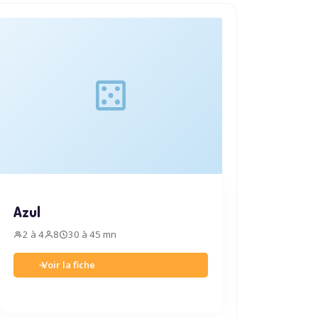
Azul
2 à 4
8
30 à 45 mn
Voir la fiche