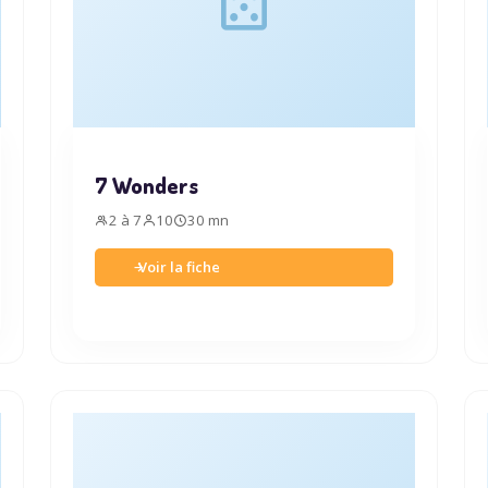
7 Wonders
2 à 7
10
30 mn
Voir la fiche