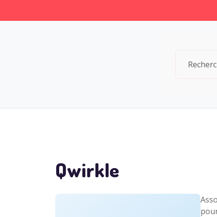
Qwirkle
Asso
pour