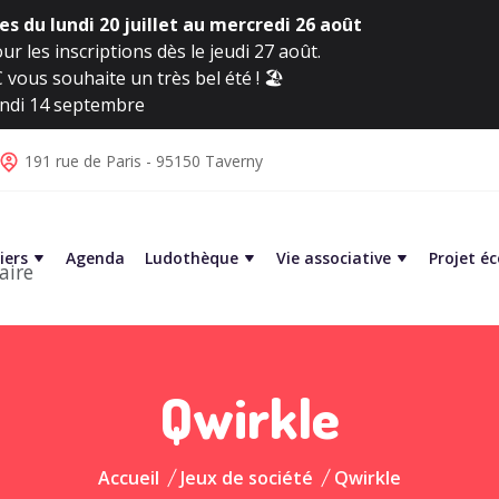
s du lundi 20 juillet au mercredi 26 août
ur les inscriptions dès le jeudi 27 août.
vous souhaite un très bel été ! 🏖️
lundi 14 septembre
191 rue de Paris - 95150 Taverny
iers
Agenda
Ludothèque
Vie associative
Projet é
aire
Qwirkle
Accueil
Jeux de société
Qwirkle