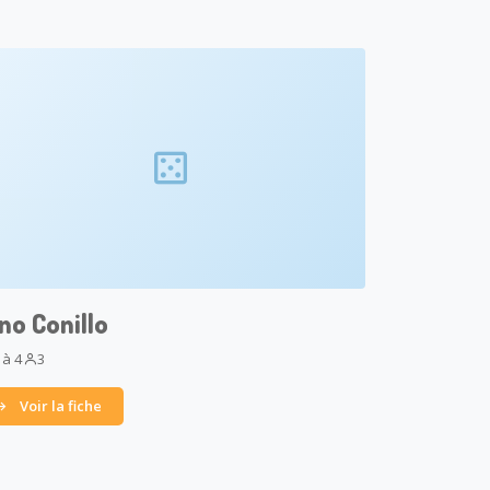
no Conillo
 à 4
3
Voir la fiche