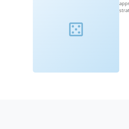
appr
stra