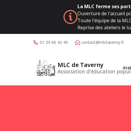
La MLC ferme ses porte
Ouverture de l'accueil po
Toute l'équipe de la MLC 
Reprise des ateliers le 
01 39 60 42 49
contact@mlctaverny.fr
MLC de Taverny
Atel
Association d'éducation popul